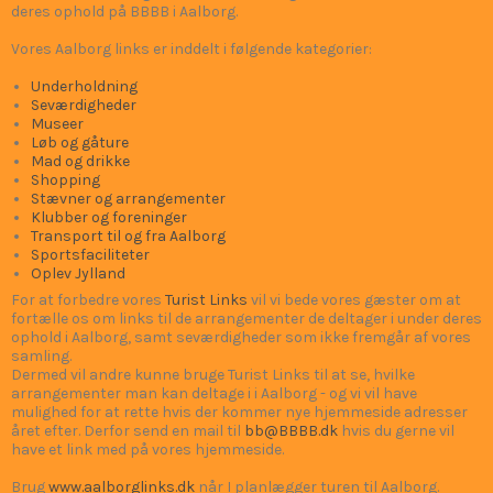
deres ophold på BBBB i Aalborg.
Vores Aalborg links er inddelt i følgende kategorier:
Underholdning
Seværdigheder
Museer
Løb og gåture
Mad og drikke
Shopping
Stævner og arrangementer
Klubber og foreninger
Transport til og fra Aalborg
Sportsfaciliteter
Oplev Jylland
For at forbedre vores
Turist Links
vil vi bede vores gæster om at
fortælle os om links til de arrangementer de deltager i under deres
ophold i Aalborg, samt seværdigheder som ikke fremgår af vores
samling.
Dermed vil andre kunne bruge Turist Links til at se, hvilke
arrangementer man kan deltage i i Aalborg - og vi vil have
mulighed for at rette hvis der kommer nye hjemmeside adresser
året efter. Derfor send en mail til
bb@BBBB.dk
hvis du gerne vil
have et link med på vores hjemmeside.
Brug
www.aalborglinks.dk
når I planlægger turen til Aalborg.