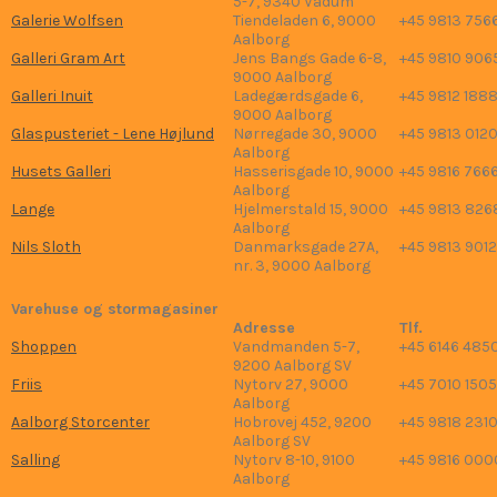
5-7, 9340 Vadum
Galerie Wolfsen
Tiendeladen 6, 9000
+45 9813 756
Aalborg
Galleri Gram Art
Jens Bangs Gade 6-8,
+45 9810 906
9000 Aalborg
Galleri Inuit
Ladegærdsgade 6,
+45 9812 188
9000 Aalborg
Glaspusteriet - Lene Højlund
Nørregade 30, 9000
+45 9813 012
Aalborg
Husets Galleri
Hasserisgade 10, 9000
+45 9816 766
Aalborg
Lange
Hjelmerstald 15, 9000
+45 9813 826
Aalborg
Nils Sloth
Danmarksgade 27A,
+45 9813 9012
nr. 3, 9000 Aalborg
Varehuse og stormagasiner
Adresse
Tlf.
Shoppen
Vandmanden 5-7,
+45 6146 485
9200 Aalborg SV
Friis
Nytorv 27, 9000
+45 7010 1505
Aalborg
Aalborg Storcenter
Hobrovej 452, 9200
+45 9818 231
Aalborg SV
Salling
Nytorv 8-10, 9100
+45 9816 000
Aalborg