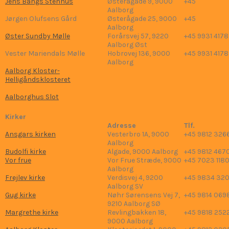
Jens Bangs Stenhus
Østerågade 9, 9000
+45
Aalborg
Jørgen Olufsens Gård
Østerågade 25, 9000
+45
Aalborg
Øster Sundby Mølle
Forårsvej 57, 9220
+45 9931 4178
Aalborg Øst
Vester Mariendals Mølle
Hobrovej 136, 9000
+45 9931 4178
Aalborg
Aalborg Kloster-
Helligåndsklosteret
Aalborghus Slot
Kirker
Adresse
Tlf.
Ansgars kirken
Vesterbro 1A, 9000
+45 9812 326
Aalborg
Budolfi kirke
Algade, 9000 Aalborg
+45 9812 467
Vor frue
Vor Frue Stræde, 9000
+45 7023 118
Aalborg
Frejlev kirke
Verdisvej 4, 9200
+45 9834 32
Aalborg SV
Gug kirke
Nøhr Sørensens Vej 7,
+45 9814 069
9210 Aalborg SØ
Margrethe kirke
Revlingbakken 18,
+45 9818 252
9000 Aalborg