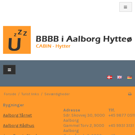
Forside
/
Turist links
/
Seværdigheder
Bygninger
Adresse
Tlf.
Aalborg Tårnet
Sdr. Skovvej 30, 9000
+45 9877 0511
Aalborg
Aalborg Rådhus
Gammel Torv 2, 9000
+45 9931 3131
Aalborg