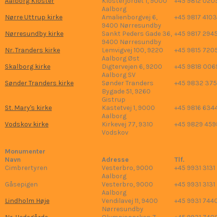
Aalborg Kloster
Klosterjordet 1, 9000
+45 9812 020
Aalborg
Nørre Uttrup kirke
Amalienborgvej 6,
+45 9817 4103
9400 Nørresundby
Nørresundby kirke
Sankt Peders Gade 36,
+45 9817 294
9400 Nørresundby
Nr. Tranders kirke
Lemvigvej 100, 9220
+45 9815 720
Aalborg Øst
Skalborg kirke
Digtervejen 6, 9200
+45 9818 006
Aalborg SV
Sønder Tranders kirke
Sønder Tranders
+45 9832 37
Bygade 51, 9260
Gistrup
St. Mary's kirke
Kastetvej 1, 9000
+45 9816 634
Aalborg
Vodskov kirke
Kirkevej 77, 9310
+45 9829 459
Vodskov
Monumenter
Navn
Adresse
Tlf.
Cimbrertyren
Vesterbro, 9000
+45 9931 3131
Aalborg
Gåsepigen
Vesterbro, 9000
+45 9931 3131
Aalborg
Lindholm Høje
Vendilavej 11, 9400
+45 9931 744
Nørresundby