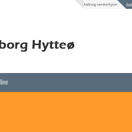
Aalborg vandrerhjem
Aal
line