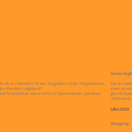
Seværdigh
r du er i Randers. Vil du i biografen, vil du i Regnskoven,
Der er sted
l du i Randers Legeland?
svær at und
 af forlystelser. Her er links til hjemmesider, adresser
gamle byde
i Danmark..
Læs mere
Shopping