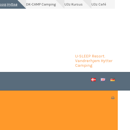
borg Hytteø
DK-CAMP Camping
U3z Kursus
U3z Café
U-SLEEP Resort.
Vandrerhjem Hytter
Camping