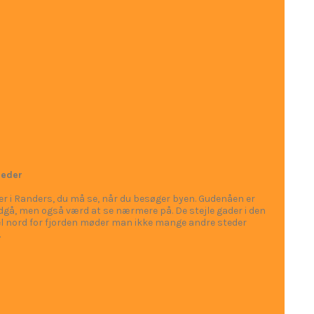
eder
er i Randers, du må se, når du besøger byen. Gudenåen er
gå, men også værd at se nærmere på. De stejle gader i den
l nord for fjorden møder man ikke mange andre steder
.