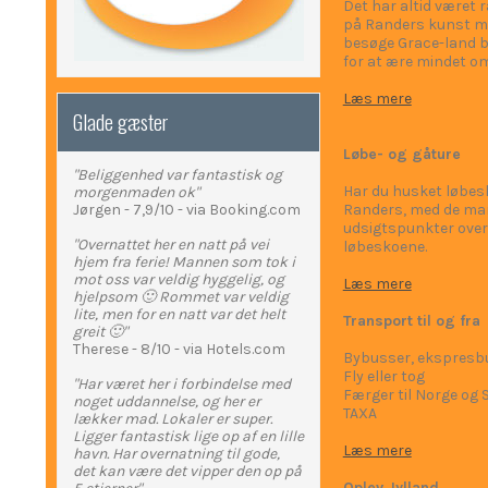
Det har altid været 
på Randers kunst m
besøge Grace-land b
for at ære mindet om E
Læs mere
Glade gæster
Løbe- og gåture
"Beliggenhed var fantastisk og
Har du husket løbes
morgenmaden ok"
Jørgen - 7,9/10 - via Booking.com
Randers, med de man
udsigtspunkter over 
"Overnattet her en natt på vei
løbeskoene.
hjem fra ferie! Mannen som tok i
mot oss var veldig hyggelig, og
Læs mere
hjelpsom 🙂 Rommet var veldig
lite, men for en natt var det helt
Transport til og fra
greit 🙂"
Therese - 8/10 - via Hotels.com
Bybusser, ekspresbus
Fly eller tog
"Har været her i forbindelse med
Færger til Norge og 
noget uddannelse, og her er
TAXA
lækker mad. Lokaler er super.
Ligger fantastisk lige op af en lille
Læs mere
havn. Har overnatning til gode,
det kan være det vipper den op på
Oplev Jylland