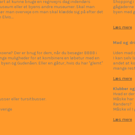
rart at kunne bruge en regnvejrs dag indendørs
Shopping i 
useum eller et byens andre museumer. Skal man
gågaderne er
ør man overveje om man skal klædde sig på efter det
byen med g
lvis....
Læs mere
Mad og dr
koene? Der er brug for dem, når du besøger BBBB i
Uden mad og
ge muligheder for at kombinere en løbetur med en
I kan selv 
byen og Gudenåen. Eller en gåtur, hvis du har "glemt"
andet at k
mange rest
Læs mere
Klubber og
Hvad er der
ser eller tursitbusser.
Måske har I
Randers?
Sverige
Måske vil 
Læs mere