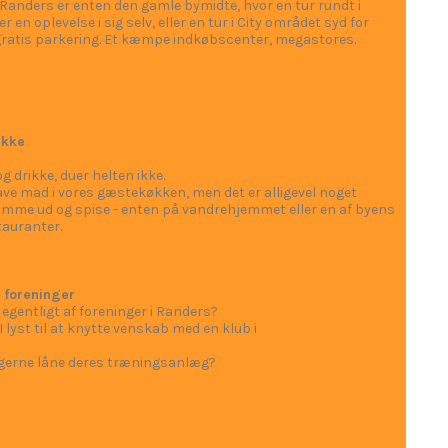
Randers er enten den gamle bymidte, hvor en tur rundt i
 en oplevelse i sig selv, eller en tur i City området syd for
ratis parkering. Et kæmpe indkøbscenter, megastores.
ikke
 drikke, duer helten ikke.
lave mad i vores gæstekøkken, men det er alligevel noget
omme ud og spise - enten på vandrehjemmet eller en af byens
auranter.
 foreninger
 egentligt af foreninger i Randers?
 lyst til at knytte venskab med en klub i
I gerne låne deres træningsanlæg?