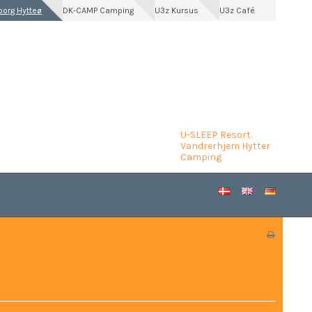
borg Hytteø
DK-CAMP Camping
U3z Kursus
U3z Café
U-SLEEP Resort.
Vandrerhjem Hytter
Camping