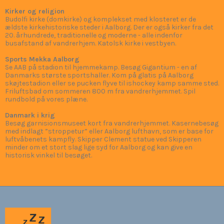
Kirker og religion
Budolfi kirke (domkirke) og komplekset med klosteret er de
ældste kirkehistoriske steder i Aalborg. Der er også kirker fra det
20. århundrede, traditionelle og moderne - alle indenfor
busafstand af vandrerhjem. Katolsk kirke i vestbyen.
Sports Mekka Aalborg
Se AAB på stadion til hjemmekamp. Besøg Gigantium - en af
Danmarks største sportshaller. Kom på glatis på Aalborg
skøjtestadion eller se pucken flyve til ishockey kamp samme sted.
Friluftsbad om sommeren 800 m fra vandrerhjemmet. Spil
rundbold på vores plæne.
Danmark i krig
Besøg garnisionsmuseet kort fra vandrerhjemmet. Kasernebesøg
med indlagt ”stroppetur” eller Aalborg lufthavn, som er base for
luftvåbenets kampfly. Skipper Clement statue ved Skipperen
minder om et stort slag lige syd for Aalborg og kan give en
historisk vinkel til besøget.