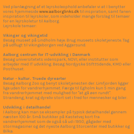
Ved planlægning af et lejrskoleophold anbefaler vi at I benytter
vores hjemmeside
www.aalborglinks.dk
til inspiration, samt fanen
inspiration til lejrskoler, som indeholder mange forslag til temaer
for en lejrskoletur til Aalborg.
Lejrskole temaer:
Vikinger og vikingetid
Besøg museet på Lindholm høje. Brug museets skoletjeneste. Tag
på udflugt til vikingeborgen ved Aggersund.
Aalborg centrum for IT-udvikling i Danmark
Besøg universitetets videnspark, NOVI, eller institutter som
arbejder med IT udvikling. Besøg Nordjyske Stiftttidende, KMD eller
Posthuset.
Natur - kultur. Truede dyrearter
Besøg Aalborg Zoo og benyt skoletjenesten der. Limfjorden ligger
lige uden for vandrerhjemmet. Færge til Egholm kun 5 min gang
fra vandrerhjemmet med mulighed for "at gå øen rundt".
Strandeng, krat og dyreliv stort set i fred for mennesker og biler.
Udvikling i detailhandel
I Aalborg kan man se eksempler på typisk detailhandel gennem
næsten 100 år. Små butikker på Kastetvej kort fra
vandrerhjemmet som de også så ud i 1950, gågader med
stormagasiner og det nyeste Aalborg Storcenter med butikker og
Bilka.