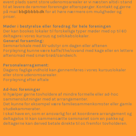
event plads samt store udenomsarealer er vi næsten altid i stand
til at levere de rammer foreninger efterspørger. Kontakt og gerne
på mail
bb@bbbb.dk
for at høre nærmere om muligheder og
priser.
Møder i bestyrelse eller foredrag for hele foreningen
Der kan bookes lokaler til forskellige typer møder med op til 60
deltagere i vores kursus og selskabslokaler.
General forsamling:
Seminarlokale med AV-udstyr om dagen eller aftenen
Forplejning kunne være kaffe/the/isvand med kage eller en lettere
aftensmad med smørbrød/sandwich.
Personalearragement:
Dagens faglige indhold kan gennemføres i vores kursuslokaler
eller store udenomsarealer.
Forplejning efter aftale
Ad-hoc foreninger
Vi hjælper gerne tovholdere af mindre formelle eller ad-hoc
sammenslutninger med at arrangementer.
Det kunne for eksempel være familiesammenkomster eller gamle
studiekammerater.
I skal have en, som er ansvarlig for at koordinere arrangement og
deltagelse. Vi kan sammensætte seminariet som en pakke og
deltagerne kan derved betale direkte til os fremfor tovholderen.