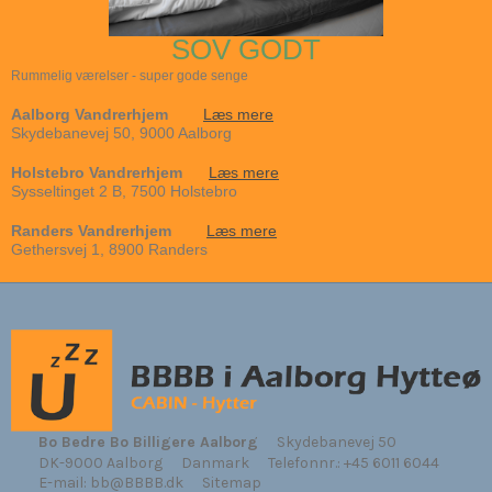
SOV GODT
Rummelig værelser - super gode senge
Aalborg Vandrerhjem
Læs mere
Skydebanevej 50, 9000 Aalborg
Holstebro Vandrerhjem
Læs mere
Sysseltinget 2 B, 7500 Holstebro
Randers Vandrerhjem
Læs mere
Gethersvej 1, 8900 Randers
Bo Bedre Bo Billigere Aalborg
Skydebanevej 50
DK-9000 Aalborg
Danmark
Telefonnr.
:
+45 6011 6044
E-mail
:
bb@BBBB.dk
Sitemap