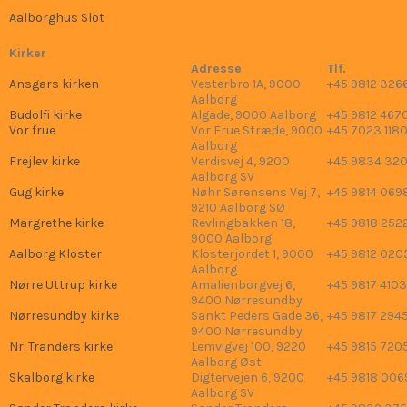
Aalborghus Slot
Kirker
Adresse
Tlf.
Ansgars kirken
Vesterbro 1A, 9000
+45 9812 326
Aalborg
Budolfi kirke
Algade, 9000 Aalborg
+45 9812 467
Vor frue
Vor Frue Stræde, 9000
+45 7023 118
Aalborg
Frejlev kirke
Verdisvej 4, 9200
+45 9834 32
Aalborg SV
Gug kirke
Nøhr Sørensens Vej 7,
+45 9814 069
9210 Aalborg SØ
Margrethe kirke
Revlingbakken 18,
+45 9818 252
9000 Aalborg
Aalborg Kloster
Klosterjordet 1, 9000
+45 9812 020
Aalborg
Nørre Uttrup kirke
Amalienborgvej 6,
+45 9817 4103
9400 Nørresundby
Nørresundby kirke
Sankt Peders Gade 36,
+45 9817 294
9400 Nørresundby
Nr. Tranders kirke
Lemvigvej 100, 9220
+45 9815 720
Aalborg Øst
Skalborg kirke
Digtervejen 6, 9200
+45 9818 006
Aalborg SV