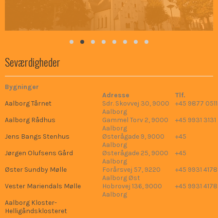
Seværdigheder
Bygninger
Adresse
Tlf.
Aalborg Tårnet
Sdr. Skovvej 30, 9000
+45 9877 0511
Aalborg
Aalborg Rådhus
Gammel Torv 2, 9000
+45 9931 3131
Aalborg
Jens Bangs Stenhus
Østerågade 9, 9000
+45
Aalborg
Jørgen Olufsens Gård
Østerågade 25, 9000
+45
Aalborg
Øster Sundby Mølle
Forårsvej 57, 9220
+45 9931 4178
Aalborg Øst
Vester Mariendals Mølle
Hobrovej 136, 9000
+45 9931 4178
Aalborg
Aalborg Kloster-
Helligåndsklosteret