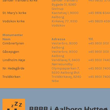
Sønder Tranders kirke
Sønder Tranders
+45 9832 37
Bygade 51, 9260
Gistrup
St. Mary's kirke
Kastetvej 1, 9000
+45 9816 634
Aalborg
Vodskov kirke
Kirkevej 77, 9310
+45 9829 459
Vodskov
Monumenter
Navn
Adresse
Tlf.
Cimbrertyren
Vesterbro, 9000
+45 9931 3131
Aalborg
Gåsepigen
Vesterbro, 9000
+45 9931 3131
Aalborg
Lindholm Høje
Vendilavej 11, 9400
+45 9931 744
Nørresundby
Nr. Hedegårde
Olympiaparken 7,
+45 9931 740
9220 Aalborg Øst
Troldkirken
Troldkirkevej, 9240
+45 9931 740
Nibe