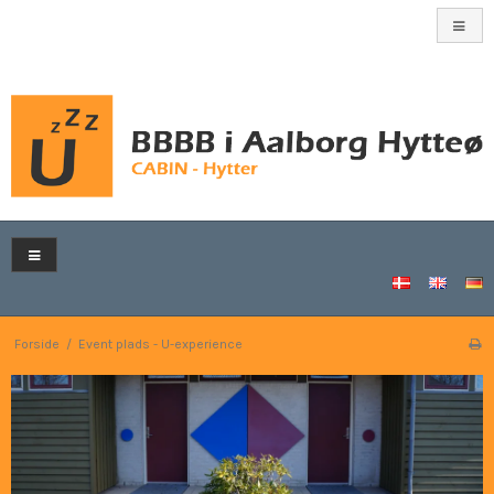
Forside
/
Event plads - U-experience