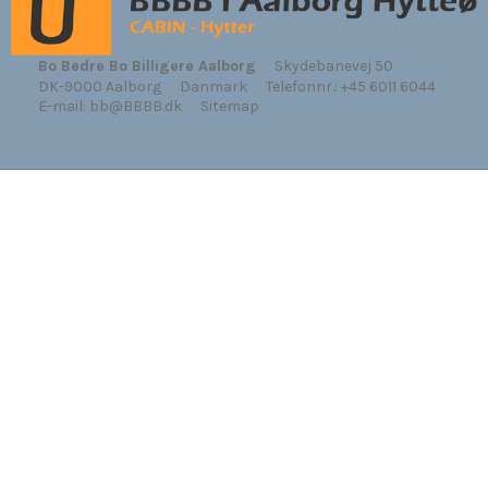
Bo Bedre Bo Billigere Aalborg
Skydebanevej 50
DK-9000 Aalborg
Danmark
Telefonnr.
:
+45 6011 6044
E-mail
:
bb@BBBB.dk
Sitemap