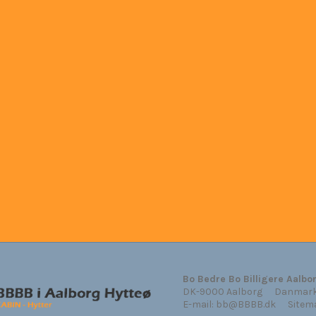
Bo Bedre Bo Billigere Aalbo
DK-9000 Aalborg
Danmar
E-mail
:
bb@BBBB.dk
Sitem