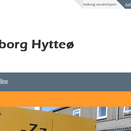
Aalborg vandrerhjem
Aal
line