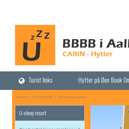
Turist links
Hytter på Øen Book On
Forside
/
U-3z RESORT
/
Danhostel vaskeri
U-sleep resort