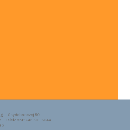
rg
Skydebanevej 50
k
Telefonnr.
:
+45 6011 6044
ap