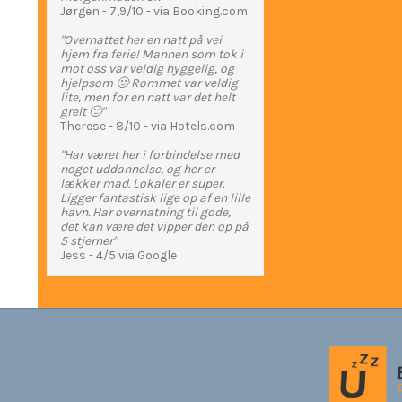
Jørgen - 7,9/10 - via Booking.com
"Overnattet her en natt på vei
hjem fra ferie! Mannen som tok i
mot oss var veldig hyggelig, og
hjelpsom 🙂 Rommet var veldig
lite, men for en natt var det helt
greit 🙂"
Therese - 8/10 - via Hotels.com
"Har været her i forbindelse med
noget uddannelse, og her er
lækker mad. Lokaler er super.
Ligger fantastisk lige op af en lille
havn. Har overnatning til gode,
det kan være det vipper den op på
5 stjerner"
Jess - 4/5 via Google