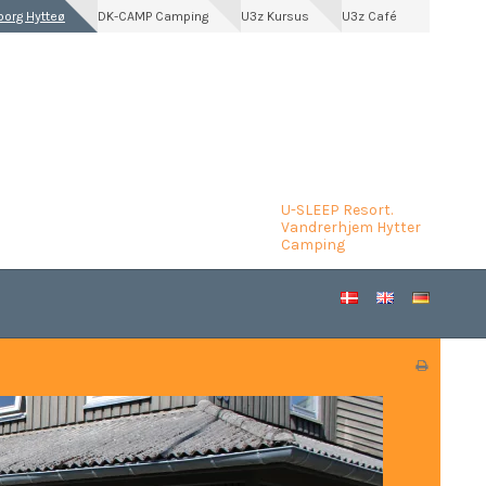
borg Hytteø
DK-CAMP Camping
U3z Kursus
U3z Café
U-SLEEP Resort.
Vandrerhjem Hytter
Camping