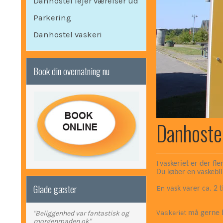
Danhostel lejer værelser ud
Parkering
Danhostel vaskeri
Book din overnatning nu
Danhoste
I
vaskeriet er der fl
Du køber en vaskebil
Glade gæster
En
vask varer ca. 2 
Vaskeriet
"Beliggenhed var fantastisk og
må gerne b
morgenmaden ok"