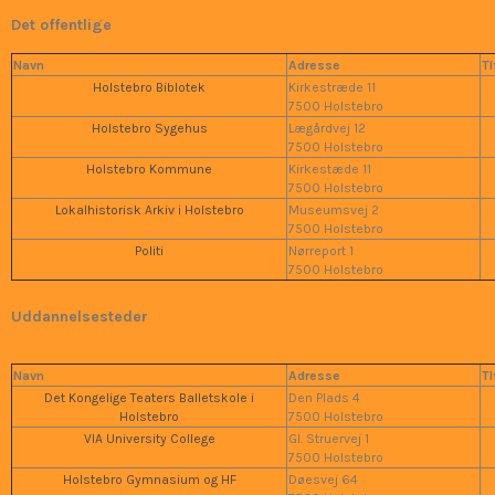
Det offentlige
Navn
Adresse
Tl
Holstebro Biblotek
Kirkestræde 11
7500 Holstebro
Holstebro Sygehus
Lægårdvej 12
7500 Holstebro
Holstebro Kommune
Kirkestæde 11
7500 Holstebro
Lokalhistorisk Arkiv i Holstebro
Museumsvej 2
7500 Holstebro
Politi
Nørreport 1
7500 Holstebro
Uddannelsesteder
Navn
Adresse
Tl
Det Kongelige Teaters Balletskole i
Den Plads 4
Holstebro
7500 Holstebro
VIA University College
Gl. Struervej 1
7500 Holstebro
Holstebro Gymnasium og HF
Døesvej 64