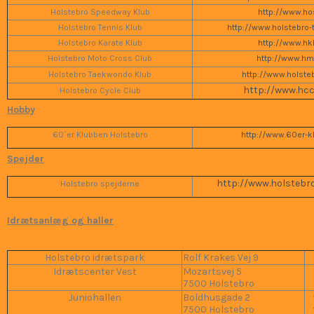
Holstebro Speedway Klub
http://www.ho
Holstebro Tennis Klub
http://www.holstebro-
Holstebro Karate Klub
http://www.hk
Holstebro Moto Cross Club
http://www.hm
Holstebro Taekwondo Klub
http://www.holsteb
http://www.hcc
Holstebro Cycle Club
Hobby
60´er Klubben Holstebro
http://www.60er-k
Spejder
http://www.holstebr
Holstebro spejderne
Idrætsanlæg og haller
Holstebro idrætspark
Rolf Krakes Vej 9
Idrætscenter Vest
Mozartsvej 5
7500 Holstebro
Juniohallen
Boldhusgade 2
7500 Holstebro