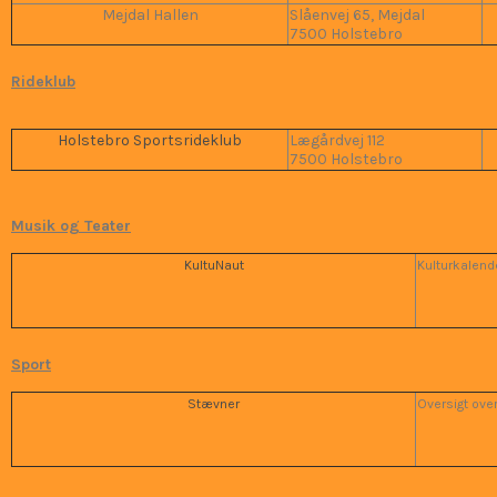
Mejdal Hallen
Slåenvej 65, Mejdal
7500 Holstebro
Rideklub
Holstebro Sportsrideklub
Lægårdvej 112
7500 Holstebro
Musik og Teater
KultuNaut
Kulturkalend
Sport
Stævner
Oversigt ove