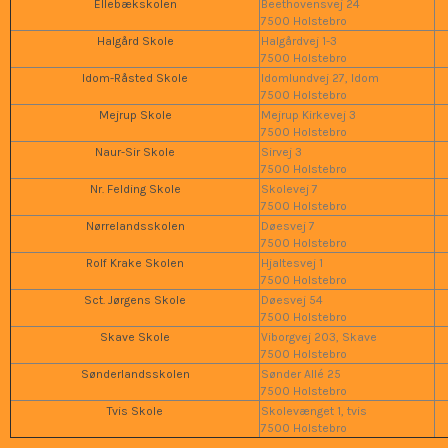
Ellebækskolen
Beethovensvej 24
7500 Holstebro
Halgård Skole
Halgårdvej 1-3
7500 Holstebro
Idom-Råsted Skole
Idomlundvej 27, Idom
7500 Holstebro
Mejrup Skole
Mejrup Kirkevej 3
7500 Holstebro
Naur-Sir Skole
Sirvej 3
7500 Holstebro
Nr. Felding Skole
Skolevej 7
7500 Holstebro
Nørrelandsskolen
Døesvej 7
7500 Holstebro
Rolf Krake Skolen
Hjaltesvej 1
7500 Holstebro
Sct. Jørgens Skole
Døesvej 54
7500 Holstebro
Skave Skole
Viborgvej 203, Skave
7500 Holstebro
Sønderlandsskolen
Sønder Allé 25
7500 Holstebro
Tvis Skole
Skolevænget 1, tvis
7500 Holstebro