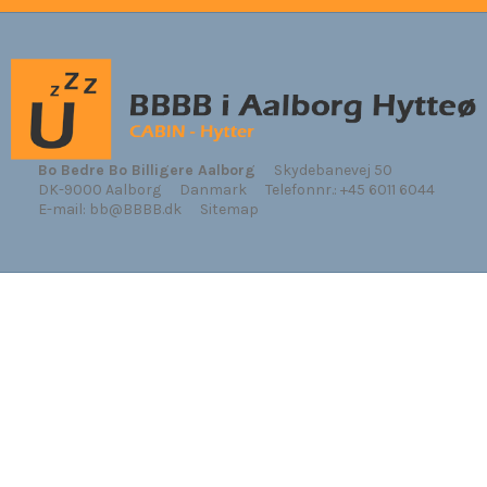
Bo Bedre Bo Billigere Aalborg
Skydebanevej 50
DK-9000 Aalborg
Danmark
Telefonnr.
:
+45 6011 6044
E-mail
:
bb@BBBB.dk
Sitemap