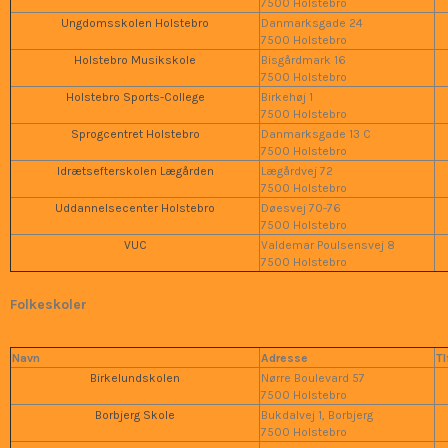
7500 Holstebro
Ungdomsskolen Holstebro
Danmarksgade 24
7500 Holstebro
Holstebro Musikskole
Bisgårdmark 16
7500 Holstebro
Holstebro Sports-College
Birkehøj 1
7500 Holstebro
Sprogcentret Holstebro
Danmarksgade 13 C
7500 Holstebro
Idrætsefterskolen Lægården
Lægårdvej 72
7500 Holstebro
Uddannelsecenter Holstebro
Døesvej 70-76
7500 Holstebro
VUC
Valdemar Poulsensvej 8
7500 Holstebro
Folkeskoler
Navn
Adresse
Tl
Birkelundskolen
Nørre Boulevard 57
7500 Holstebro
Borbjerg Skole
Bukdalvej 1, Borbjerg
7500 Holstebro