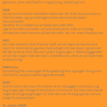
også en retsfunktion.
1400-tallet
Her fortrængtes syslerne som kongeligt administrationsområde
til fordel for lenene, der dog stadig kunne falde sammen med
syslerne. Sysseltinget vedblev derimod at fungere middelalderen
igennem, som retssted for tinglysning, skødning mm.
1536
Syslerne forsvandt med Reformationen i år 1536, da provstierne
blev herreder, og sysseltingene ikke mere havde plads i
retssystemet.
Herefter fik området lov at falde hen indtil 1910.
Lige foran Mac Donalds, ud mod lyskrydset, står en nutidig
mindesten med navnene på de herreder, der var med i Hardsyssel.
1910
Her blev arkitekt Ulrik Plesner bedt om at tegne et harmonisk
hjem for Holstebros gamle, med udsigt ind over byen, og ud over
det åbne land. Ulrik Plesner opført bygningen i ”Bedre byggeskik”
en stil der søgte ”det danske” i arkitekturen, efter en periode med
stilforvirring.
1980’erne
Sysselting blev overtaget af Ringkøbing Amt og taget i brug som
bosted for psykisk udviklingshæmmede.
2007