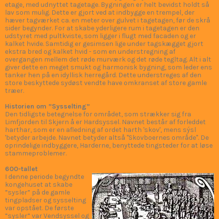
Holstebros gamle med udsigt ind over byen og ud over det åbne
land, men samtidig med dyb respekt for stedets ældgamle
historie. Ulrik Plesner opførte bygningen i ”Bedre byggeskik” - en
stil der søgte ”det danske” i arkitekturen med vægt på det jyske
hus, som skulle være i ligevægt med by og land.
Vores smukke, hesteskoformede bygning synes at være i én
etage, med udnyttet tagetage. Bygningen er helt bevidst holdt så
lav som mulig. Dette er gjort ved at indbygge en trempel, der
hæver tagværket ca. en meter over gulvet i tagetagen, før de skrå
sider begynder. For at skabe yderligere rum i tagetagen er den
udstyret med pultkviste, som ligger i flugt med facaden og er
kalket hvide. Samtidig er gesimsen lige under tagskægget gjort
ekstra bred og kalket hvid - som en understregning af
overgangen mellem det røde murværk og det røde tegltag. Alt i alt
giver dette en meget smukt og harmonisk bygning, som leder ens
tanker hen på en idyllisk herregård. Dette understreges af den
store beskyttede sydøst vendte have omkranset af store gamle
træer.
Historien om ”Sysselting”
Den tidligste betegnelse for området, som strækker sig fra
Limfjorden til Skjern å er Hardsyssel. Navnet består af forleddet
harthar, som er en afledning af ordet harth 'skov', mens sýsl
'betyder arbejde. Navnet betyder altså "Skovboernes område". De
oprindelige indbyggere, Harderne, benyttede tingsteder for at løse
stammeproblemer.
600-tallet