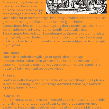
I denne periode begyndte
kongehuset at skabe
”sysler” på de gamle
tingpladser og sysselting
var opstået. De første
”sysler” var Vendsyssel og
Thysyssel, og i løbet af de
næste to århundreder
spredte man dette syd på.
Man antager, at dette må
være sket for at samle et rige, hvis magt imidlertid ikke rakte til at
gennemføre noget sådant uden for den jyske halvø.
Sysseltinget blev afholdt hver uge, og den væsentligste funktion
var at vidnebekræfte ejendomshandler og aftaler m.v.
Sysseltinget blev ledet af Sysselmand udgjorde lokalsamfundets
myndighed, og var både politimester og dommer ved Sysselting.
Under sig havde han nogle retsbetjente, der udgjorde den daglige
myndighed.
1100-tallet
I dette århundrede indgik syslet også i den kirkelige
lokaladministration som virkeområde for landprovsterne, så
disse kunne afgøre spirituelle uoverensstemmelser, samt føre
notar på latin over vigtige begivenheder.
År 1230
I dette år delte Kong Valdemar Jylland mellem Skagen og Ejderen i
14 sysler, der indgik i den kongelige administration og rummede