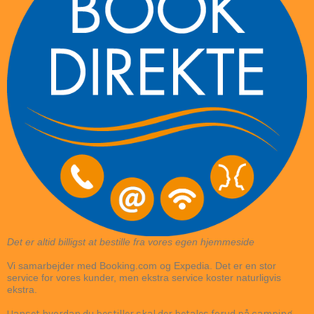
Det er altid billigst at bestille fra vores egen hjemmeside
Vi samarbejder med Booking.com og Expedia. Det er en stor
service for vores kunder, men ekstra service koster naturligvis
ekstra.
Uanset hvordan du bestiller skal der betales forud på camping.