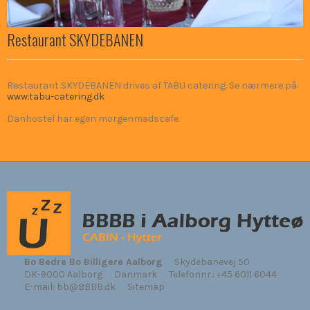
Restaurant SKYDEBANEN
Restaurant SKYDEBANEN drives af TABU catering. Se nærmere på
www.tabu-catering.dk
Danhostel har egen morgenmadscafe.
Bo Bedre Bo Billigere Aalborg
Skydebanevej 50
DK-9000 Aalborg
Danmark
Telefonnr.
:
+45 6011 6044
E-mail
:
bb@BBBB.dk
Sitemap