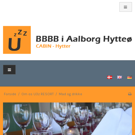
Forside
/
Om os U3z RESORT
/
Mad og drikke